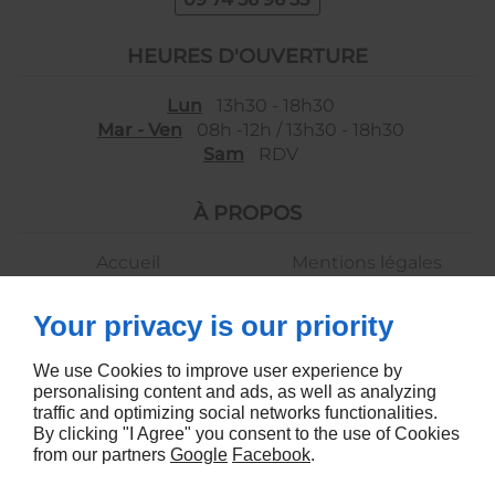
HEURES D'OUVERTURE
Lun
13h30 - 18h30
Mar - Ven
08h -12h / 13h30 - 18h30
Sam
RDV
À PROPOS
Accueil
Mentions légales
Contactez-moi
Plan du site
Your privacy is our priority
SUIVEZ-MOI
We use Cookies to improve user experience by
personalising content and ads, as well as analyzing
traffic and optimizing social networks functionalities.
By clicking "I Agree" you consent to the use of Cookies
from our partners
Google
Facebook
.